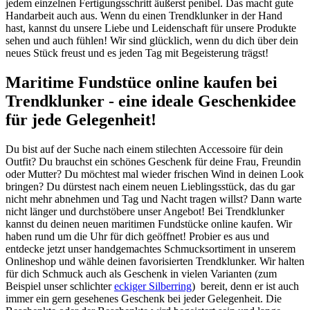
jedem einzelnen Fertigungsschritt äußerst penibel. Das macht gute
Handarbeit auch aus. Wenn du einen Trendklunker in der Hand
hast, kannst du unsere Liebe und Leidenschaft für unsere Produkte
sehen und auch fühlen! Wir sind glücklich, wenn du dich über dein
neues Stück freust und es jeden Tag mit Begeisterung trägst!
Maritime Fundstüce online kaufen bei
Trendklunker - eine ideale Geschenkidee
für jede Gelegenheit!
Du bist auf der Suche nach einem stilechten Accessoire für dein
Outfit? Du brauchst ein schönes Geschenk für deine Frau, Freundin
oder Mutter? Du möchtest mal wieder frischen Wind in deinen Look
bringen? Du dürstest nach einem neuen Lieblingsstück, das du gar
nicht mehr abnehmen und Tag und Nacht tragen willst? Dann warte
nicht länger und durchstöbere unser Angebot! Bei Trendklunker
kannst du deinen neuen maritimen Fundstücke online kaufen. Wir
haben rund um die Uhr für dich geöffnet! Probier es aus und
entdecke jetzt unser handgemachtes Schmucksortiment in unserem
Onlineshop und wähle deinen favorisierten Trendklunker. Wir halten
für dich Schmuck auch als Geschenk in vielen Varianten (zum
Beispiel unser schlichter
eckiger Silberring
) bereit, denn er ist auch
immer ein gern gesehenes Geschenk bei jeder Gelegenheit. Die