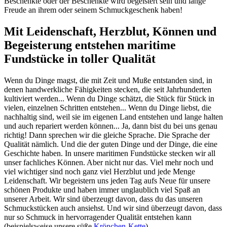
Beschenkte oder der Beschenkte wird begeistert sein und lange
Freude an ihrem oder seinem Schmuckgeschenk haben!
Mit Leidenschaft, Herzblut, Können und
Begeisterung entstehen maritime
Fundstücke in toller Qualität
Wenn du Dinge magst, die mit Zeit und Muße entstanden sind, in
denen handwerkliche Fähigkeiten stecken, die seit Jahrhunderten
kultiviert werden... Wenn du Dinge schätzt, die Stück für Stück in
vielen, einzelnen Schritten entstehen... Wenn du Dinge liebst, die
nachhaltig sind, weil sie im eigenen Land entstehen und lange halten
und auch repariert werden können... Ja, dann bist du bei uns genau
richtig! Dann sprechen wir die gleiche Sprache. Die Sprache der
Qualität nämlich. Und die der guten Dinge und der Dinge, die eine
Geschichte haben. In unsere maritimen Fundstücke stecken wir all
unser fachliches Können. Aber nicht nur das. Viel mehr noch und
viel wichtiger sind noch ganz viel Herzblut und jede Menge
Leidenschaft. Wir begeistern uns jeden Tag aufs Neue für unsere
schönen Produkte und haben immer unglaublich viel Spaß an
unserer Arbeit. Wir sind überzeugt davon, dass du das unseren
Schmuckstücken auch ansiehst. Und wir sind überzeugt davon, dass
nur so Schmuck in hervorragender Qualität entstehen kann
(beispielsweise unsere süße
Krönchen-Kette
).