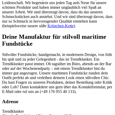
Leidenschaft. Wir begeistern uns jeden Tag aufs Neue für unsere
schönen Produkte und haben immer unglaublich viel Spaß an
unserer Arbeit. Wir sind überzeugt davon, dass du das unseren
Schmuckstücken auch ansiehst. Und wir sind überzeugt davon, dass
nur so Schmuck in hervorragender Qualität entstehen kann
(beispielsweise unsere süße
Krönchen-Kette
).
Deine Manufaktur für stilvoll maritime
Fundstücke
Stilvoller Fundstücke, handgemacht, in modernem Design, von früh
bis spät und zu jeder Gelegenheit - das ist Trendklunker. Ein
Trendklunker passt immer. Ob tagsüber im Büro, abends an der Bar
oder auf der Wochenendparty – mit einem Trendklunker bist du
immer gut angezogen. Unsere maritimen Fundstücke runden dein
Outfit perfekt ab und verleihen deinem Look einen stilvollen Chic.
Du hast Fragen zu unseren Produkten, deiner Bestellung oder Kritik
oder Lob? Dann kontaktiere uns gern über das Kontaktformular, per
E-Mail oder ruf uns an (+49 176 955 40 133).
Adresse
Trendklunker