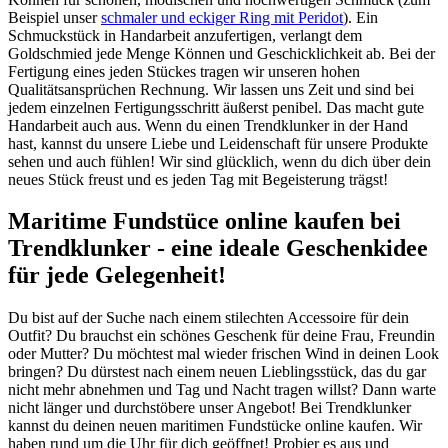
Beispiel unser
schmaler und eckiger Ring mit Peridot
). Ein
Schmuckstück in Handarbeit anzufertigen, verlangt dem
Goldschmied jede Menge Können und Geschicklichkeit ab. Bei der
Fertigung eines jeden Stückes tragen wir unseren hohen
Qualitätsansprüchen Rechnung. Wir lassen uns Zeit und sind bei
jedem einzelnen Fertigungsschritt äußerst penibel. Das macht gute
Handarbeit auch aus. Wenn du einen Trendklunker in der Hand
hast, kannst du unsere Liebe und Leidenschaft für unsere Produkte
sehen und auch fühlen! Wir sind glücklich, wenn du dich über dein
neues Stück freust und es jeden Tag mit Begeisterung trägst!
Maritime Fundstüce online kaufen bei
Trendklunker - eine ideale Geschenkidee
für jede Gelegenheit!
Du bist auf der Suche nach einem stilechten Accessoire für dein
Outfit? Du brauchst ein schönes Geschenk für deine Frau, Freundin
oder Mutter? Du möchtest mal wieder frischen Wind in deinen Look
bringen? Du dürstest nach einem neuen Lieblingsstück, das du gar
nicht mehr abnehmen und Tag und Nacht tragen willst? Dann warte
nicht länger und durchstöbere unser Angebot! Bei Trendklunker
kannst du deinen neuen maritimen Fundstücke online kaufen. Wir
haben rund um die Uhr für dich geöffnet! Probier es aus und