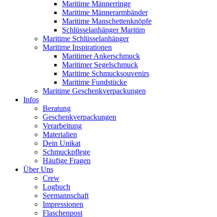
Maritime Männerringe
Maritime Männerarmbänder
Maritime Manschettenknöpfe
Schlüsselanhänger Maritim
Maritime Schlüsselanhänger
Maritime Inspirationen
Maritimer Ankerschmuck
Maritimer Segelschmuck
Maritime Schmucksouvenirs
Maritime Fundstücke
Maritime Geschenkverpackungen
Infos
Beratung
Geschenkverpackungen
Verarbeitung
Materialien
Dein Unikat
Schmuckpflege
Häufige Fragen
Über Uns
Crew
Logbuch
Seemannschaft
Impressionen
Flaschenpost