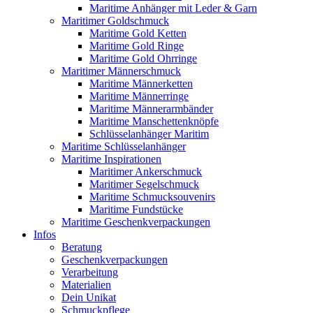
Maritime Anhänger mit Leder & Garn
Maritimer Goldschmuck
Maritime Gold Ketten
Maritime Gold Ringe
Maritime Gold Ohrringe
Maritimer Männerschmuck
Maritime Männerketten
Maritime Männerringe
Maritime Männerarmbänder
Maritime Manschettenknöpfe
Schlüsselanhänger Maritim
Maritime Schlüsselanhänger
Maritime Inspirationen
Maritimer Ankerschmuck
Maritimer Segelschmuck
Maritime Schmucksouvenirs
Maritime Fundstücke
Maritime Geschenkverpackungen
Infos
Beratung
Geschenkverpackungen
Verarbeitung
Materialien
Dein Unikat
Schmuckpflege