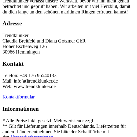
Trendklunker verlässt unsere Werkstatt, bevor wir ihn nicht genau
betrachtet und geprüft haben. Wir arbeiten mit viel Herzblut, damit
du dich lange an den schönen maritimen Ringen erfreuen kannst!
Adresse
Trendklunker
Claudia Breitfeld und Diana Gotzmer GbR
Hoher Eschenweg 126
30966 Hemmingen
Kontakt
Telefon: +49 176 95540133
Mail: info[at]trendklunker.de
Web: www.trendklunker.de
Kontaktformular
Informationen
* Alle Preise inkl. gesetzl. Mehrwertsteuer zzgl.
Versandkosten
.
** Gilt für Lieferungen innerhalb Deutschlands. Lieferzeiten für
andere Länder entnehmen Sie bitte der Schaltfläche mit