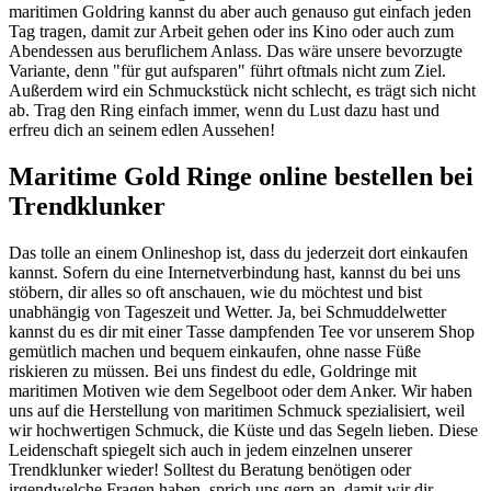
maritimen Goldring kannst du aber auch genauso gut einfach jeden
Tag tragen, damit zur Arbeit gehen oder ins Kino oder auch zum
Abendessen aus beruflichem Anlass. Das wäre unsere bevorzugte
Variante, denn "für gut aufsparen" führt oftmals nicht zum Ziel.
Außerdem wird ein Schmuckstück nicht schlecht, es trägt sich nicht
ab. Trag den Ring einfach immer, wenn du Lust dazu hast und
erfreu dich an seinem edlen Aussehen!
Maritime Gold Ringe online bestellen bei
Trendklunker
Das tolle an einem Onlineshop ist, dass du jederzeit dort einkaufen
kannst. Sofern du eine Internetverbindung hast, kannst du bei uns
stöbern, dir alles so oft anschauen, wie du möchtest und bist
unabhängig von Tageszeit und Wetter. Ja, bei Schmuddelwetter
kannst du es dir mit einer Tasse dampfenden Tee vor unserem Shop
gemütlich machen und bequem einkaufen, ohne nasse Füße
riskieren zu müssen. Bei uns findest du edle, Goldringe mit
maritimen Motiven wie dem Segelboot oder dem Anker. Wir haben
uns auf die Herstellung von maritimen Schmuck spezialisiert, weil
wir hochwertigen Schmuck, die Küste und das Segeln lieben. Diese
Leidenschaft spiegelt sich auch in jedem einzelnen unserer
Trendklunker wieder! Solltest du Beratung benötigen oder
irgendwelche Fragen haben, sprich uns gern an, damit wir dir