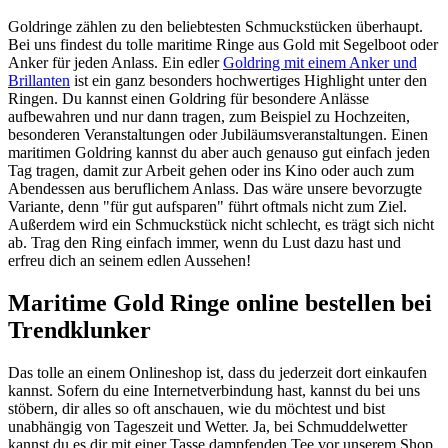
Goldringe zählen zu den beliebtesten Schmuckstücken überhaupt.
Bei uns findest du tolle maritime Ringe aus Gold mit Segelboot oder
Anker für jeden Anlass. Ein edler
Goldring mit einem Anker und
Brillanten
ist ein ganz besonders hochwertiges Highlight unter den
Ringen. Du kannst einen Goldring für besondere Anlässe
aufbewahren und nur dann tragen, zum Beispiel zu Hochzeiten,
besonderen Veranstaltungen oder Jubiläumsveranstaltungen. Einen
maritimen Goldring kannst du aber auch genauso gut einfach jeden
Tag tragen, damit zur Arbeit gehen oder ins Kino oder auch zum
Abendessen aus beruflichem Anlass. Das wäre unsere bevorzugte
Variante, denn "für gut aufsparen" führt oftmals nicht zum Ziel.
Außerdem wird ein Schmuckstück nicht schlecht, es trägt sich nicht
ab. Trag den Ring einfach immer, wenn du Lust dazu hast und
erfreu dich an seinem edlen Aussehen!
Maritime Gold Ringe online bestellen bei
Trendklunker
Das tolle an einem Onlineshop ist, dass du jederzeit dort einkaufen
kannst. Sofern du eine Internetverbindung hast, kannst du bei uns
stöbern, dir alles so oft anschauen, wie du möchtest und bist
unabhängig von Tageszeit und Wetter. Ja, bei Schmuddelwetter
kannst du es dir mit einer Tasse dampfenden Tee vor unserem Shop