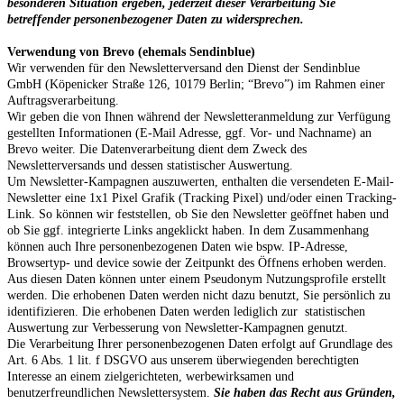
besonderen Situation ergeben, jederzeit dieser Verarbeitung Sie
betreffender personenbezogener Daten zu widersprechen.
Verwendung von Brevo (ehemals Sendinblue)
Wir verwenden für den Newsletterversand den Dienst der Sendinblue
GmbH (Köpenicker Straße 126, 10179 Berlin; “Brevo”) im Rahmen einer
Auftragsverarbeitung.
Wir geben die von Ihnen während der Newsletteranmeldung zur Verfügung
gestellten Informationen (E-Mail Adresse, ggf. Vor- und Nachname) an
Brevo weiter. Die Datenverarbeitung dient dem Zweck des
Newsletterversands und dessen statistischer Auswertung.
Um Newsletter-Kampagnen auszuwerten, enthalten die versendeten E-Mail-
Newsletter eine 1x1 Pixel Grafik (Tracking Pixel) und/oder einen Tracking-
Link. So können wir feststellen, ob Sie den Newsletter geöffnet haben und
ob Sie ggf. integrierte Links angeklickt haben. In dem Zusammenhang
können auch Ihre personenbezogenen Daten wie bspw. IP-Adresse,
Browsertyp- und device sowie der Zeitpunkt des Öffnens erhoben werden.
Aus diesen Daten können unter einem Pseudonym Nutzungsprofile erstellt
werden. Die erhobenen Daten werden nicht dazu benutzt, Sie persönlich zu
identifizieren. Die erhobenen Daten werden lediglich zur statistischen
Auswertung zur Verbesserung von Newsletter-Kampagnen genutzt.
Die Verarbeitung Ihrer personenbezogenen Daten erfolgt auf Grundlage des
Art. 6 Abs. 1 lit. f DSGVO aus unserem überwiegenden berechtigten
Interesse an einem zielgerichteten, werbewirksamen und
benutzerfreundlichen Newslettersystem.
Sie haben das Recht aus Gründen,