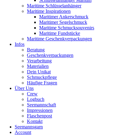
Schlüsselanhänger Maritim
Maritime Schlüsselanhänger
Maritime Inspirationen
Maritimer Ankerschmuck
Maritimer Segelschmuck
Maritime Schmucksouvenirs
Maritime Fundstücke
Maritime Geschenkverpackungen
Infos
Beratung
Geschenkverpackungen
Verarbeitung
Materialien
Dein Unikat
Schmuckpflege
Häufige Fragen
Über Uns
Crew
Logbuch
Seemannschaft
Impressionen
Flaschenpost
Kontakt
Seemannsgarn
Account