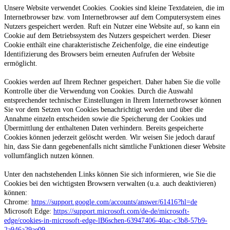
Unsere Website verwendet Cookies. Cookies sind kleine Textdateien, die im
Internetbrowser bzw. vom Internetbrowser auf dem Computersystem eines
Nutzers gespeichert werden. Ruft ein Nutzer eine Website auf, so kann ein
Cookie auf dem Betriebssystem des Nutzers gespeichert werden. Dieser
Cookie enthält eine charakteristische Zeichenfolge, die eine eindeutige
Identifizierung des Browsers beim erneuten Aufrufen der Website
ermöglicht.
Cookies werden auf Ihrem Rechner gespeichert. Daher haben Sie die volle
Kontrolle über die Verwendung von Cookies. Durch die Auswahl
entsprechender technischer Einstellungen in Ihrem Internetbrowser können
Sie vor dem Setzen von Cookies benachrichtigt werden und über die
Annahme einzeln entscheiden sowie die Speicherung der Cookies und
Übermittlung der enthaltenen Daten verhindern. Bereits gespeicherte
Cookies können jederzeit gelöscht werden. Wir weisen Sie jedoch darauf
hin, dass Sie dann gegebenenfalls nicht sämtliche Funktionen dieser Website
vollumfänglich nutzen können.
Unter den nachstehenden Links können Sie sich informieren, wie Sie die
Cookies bei den wichtigsten Browsern verwalten (u.a. auch deaktivieren)
können:
Chrome:
https://support.google.com/accounts/answer/61416?hl=de
Microsoft Edge:
https://support.microsoft.com/de-de/microsoft-
edge/cookies-in-microsoft-edge-lB6schen-63947406-40ac-c3b8-57b9-
2a946a29ae09