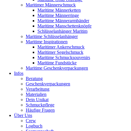
Maritimer Männerschmuck
Maritime Männerketten
Maritime Männerringe
Maritime Männerarmbänder
Maritime Manschettenknöpfe
Schlüsselanhänger Maritim
Maritime Schlüsselanhänger
Maritime Inspirationen
Maritimer Ankerschmuck
Maritimer Segelschmuck
Maritime Schmucksouvenirs
Maritime Fundstücke
Maritime Geschenkverpackungen
Infos
Beratung
Geschenkverpackungen
Verarbeitung
Materialien
Dein Unikat
Schmuckpflege
Häufige Fragen
Über Uns
Crew
Logbuch