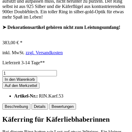
aufsitzt und aufpassen muss, nicht herunter zu purzeln. Der Ring
selbst ist aus 925 Silber und die Käferflügel aus kontrastrierendem
900er Doubléblech. Ein toller Ring in silber-gold-Optik für etwas
mehr Spaß im Leben!
➤ Dekorationsartikel gehören nicht zum Leistungsumfang!
383,00 € *
inkl. MwSt.
zzgl. Versandkosten
Lieferzeit 3-14 Tage**
In den
Warenkorb
Auf den Merkzettel
Artikel-Nr.:
RIN.Kaef.53
Beschreibung
Details
Bewertungen
Käferring für Käferliebhaberinnen
Bei diesem Ring hatten wir Lust auf etwas Witziges. Ein kleiner