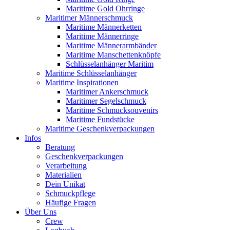
Maritime Gold Ohrringe
Maritimer Männerschmuck
Maritime Männerketten
Maritime Männerringe
Maritime Männerarmbänder
Maritime Manschettenknöpfe
Schlüsselanhänger Maritim
Maritime Schlüsselanhänger
Maritime Inspirationen
Maritimer Ankerschmuck
Maritimer Segelschmuck
Maritime Schmucksouvenirs
Maritime Fundstücke
Maritime Geschenkverpackungen
Infos
Beratung
Geschenkverpackungen
Verarbeitung
Materialien
Dein Unikat
Schmuckpflege
Häufige Fragen
Über Uns
Crew