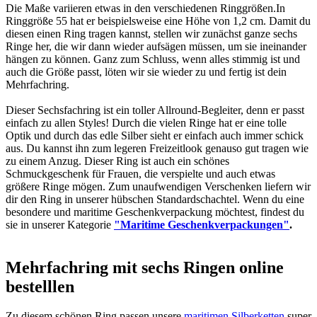
Die Maße variieren etwas in den verschiedenen Ringgrößen.In
Ringgröße 55 hat er beispielsweise eine Höhe von 1,2 cm. Damit du
diesen einen Ring tragen kannst, stellen wir zunächst ganze sechs
Ringe her, die wir dann wieder aufsägen müssen, um sie ineinander
hängen zu können. Ganz zum Schluss, wenn alles stimmig ist und
auch die Größe passt, löten wir sie wieder zu und fertig ist dein
Mehrfachring.
Dieser Sechsfachring ist ein toller Allround-Begleiter, denn er passt
einfach zu allen Styles! Durch die vielen Ringe hat er eine tolle
Optik und durch das edle Silber sieht er einfach auch immer schick
aus. Du kannst ihn zum legeren Freizeitlook genauso gut tragen wie
zu einem Anzug. Dieser Ring ist auch ein schönes
Schmuckgeschenk für Frauen, die verspielte und auch etwas
größere Ringe mögen. Zum unaufwendigen Verschenken liefern wir
dir den Ring in unserer hübschen Standardschachtel. Wenn du eine
besondere und maritime Geschenkverpackung möchtest, findest du
sie in unserer Kategorie
"Maritime Geschenkverpackungen"
.
Mehrfachring mit sechs Ringen online
bestelllen
Zu diesem schönen Ring passen unsere
maritimen Silberketten
super