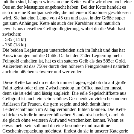
mit ihm sind, hängen wir es an eine Kette, wofür wir oben noch eine
Öse an der Mastspitze angebracht haben. Bei der Kette handelt es
sich um eine Rundpanzerkette, die mit einem Karabiner geschlossen
wird. Sie hat eine Länge von 45 cm und passt in der Größe super
gut zum Anhänger. Kette als auch der Karabiner sind natürlich
jeweils aus derselben Gelbgoldlegierung, wobei du die Wahl hast
zwischen:
- 585 (14 kt)
- 750 (18 kt)
Die beiden Legierungen unterscheiden sich im Inhalt und das hat
Auswirkungen auf die Optik. Da bei der 750er Legierung mehr
Feingold enthalten ist, hat es ein satteres Gelb als das 585er Gold.
Außerdem ist das 750er durch den höheren Feingoldanteil natürlich
auch ein bißchen schwerer und wertvoller.
Diese Kette kannst du einfach immer tragen, egal ob du auf große
Fahrt gehst oder einen Zwischenstopp im Office machen musst,
denn sie ist edel und lässig zugleich. Die edle Segelschiffkette aus
Gelbgold ist auch ein sehr schönes Geschenk zu vielen besonderen
Anlässen für Frauen, die gern segeln und sich damit ihrer
Leidenschaft auch im Alltag verbunden fühlen können. Die Kette
schicken wir dir in unserer hübschen Standardschachtel, damit du
sie gleich ohne weiteren Aufwand verschenken kannst. Wenn es
etwas mehr sein soll und du eine besondere und maritime
Geschenkverpackung möchtest, findest du sie in unserer Kategorie