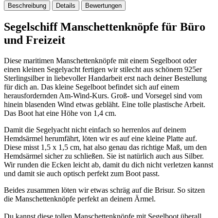
Beschreibung
Details
Bewertungen
Segelschiff Manschettenknöpfe für Büro
und Freizeit
Diese maritimen Manschettenknöpfe mit einem Segelboot oder
einen kleinen Segelyacht fertigen wir stilecht aus schönem 925er
Sterlingsilber in liebevoller Handarbeit erst nach deiner Bestellung
für dich an. Das kleine Segelboot befindet sich auf einem
herausfordernden Am-Wind-Kurs. Groß- und Vorsegel sind vom
hinein blasenden Wind etwas gebläht. Eine tolle plastische Arbeit.
Das Boot hat eine Höhe von 1,4 cm.
Damit die Segelyacht nicht einfach so herrenlos auf deinem
Hemdsärmel herumfährt, löten wir es auf eine kleine Platte auf.
Diese misst 1,5 x 1,5 cm, hat also genau das richtige Maß, um den
Hemdsärmel sicher zu schließen. Sie ist natürlich auch aus Silber.
Wir runden die Ecken leicht ab, damit du dich nicht verletzen kannst
und damit sie auch optisch perfekt zum Boot passt.
Beides zusammen löten wir etwas schräg auf die Brisur. So sitzen
die Manschettenknöpfe perfekt an deinem Ärmel.
Du kannst diese tollen Manschettenknöpfe mit Segelboot überall