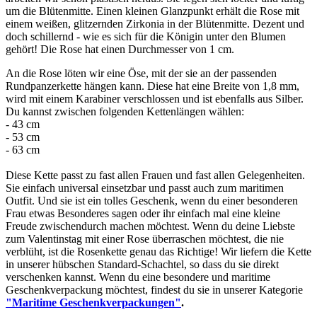
um die Blütenmitte. Einen kleinen Glanzpunkt erhält die Rose mit
einem weißen, glitzernden Zirkonia in der Blütenmitte. Dezent und
doch schillernd - wie es sich für die Königin unter den Blumen
gehört! Die Rose hat einen Durchmesser von 1 cm.
An die Rose löten wir eine Öse, mit der sie an der passenden
Rundpanzerkette hängen kann. Diese hat eine Breite von 1,8 mm,
wird mit einem Karabiner verschlossen und ist ebenfalls aus Silber.
Du kannst zwischen folgenden Kettenlängen wählen:
- 43 cm
- 53 cm
- 63 cm
Diese Kette passt zu fast allen Frauen und fast allen Gelegenheiten.
Sie einfach universal einsetzbar und passt auch zum maritimen
Outfit. Und sie ist ein tolles Geschenk, wenn du einer besonderen
Frau etwas Besonderes sagen oder ihr einfach mal eine kleine
Freude zwischendurch machen möchtest. Wenn du deine Liebste
zum Valentinstag mit einer Rose überraschen möchtest, die nie
verblüht, ist die Rosenkette genau das Richtige! Wir liefern die Kette
in unserer hübschen Standard-Schachtel, so dass du sie direkt
verschenken kannst. Wenn du eine besondere und maritime
Geschenkverpackung möchtest, findest du sie in unserer Kategorie
"Maritime Geschenkverpackungen"
.