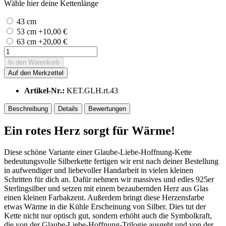
Wähle hier deine Kettenlänge
43 cm
53 cm +10,00 €
63 cm +20,00 €
In den
Warenkorb
Auf den Merkzettel
Artikel-Nr.:
KET.GLH.rt.43
Beschreibung
Details
Bewertungen
Ein rotes Herz sorgt für Wärme!
Diese schöne Variante einer Glaube-Liebe-Hoffnung-Kette
bedeutungsvolle Silberkette fertigen wir erst nach deiner Bestellung
in aufwendiger und liebevoller Handarbeit in vielen kleinen
Schritten für dich an. Dafür nehmen wir massives und edles 925er
Sterlingsilber und setzen mit einem bezaubernden Herz aus Glas
einen kleinen Farbakzent. Außerdem bringt diese Herzensfarbe
etwas Wärme in die Kühle Erscheinung von Silber. Dies tut der
Kette nicht nur optisch gut, sondern erhöht auch die Symbolkraft,
die von der Glaube-Liebe-Hoffnung-Trilogie ausgeht und von der