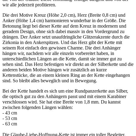
wir alle jederzeit profitieren.
Die drei Motive Kreuz (Höhe 2,0 cm), Herz (Breite 0,8 cm) und
Anker (Höhe 1,4 cm) harmonieren wunderbar in der Größe. Die
Betonung liegt bei dieser Kette auf dem Kreuz in modernem und
geradem Design, ohne sich dabei massiv in den Vordergrund zu
drängen. Der Anker setzt unaufdringliche Glitzerakzente durch die
Zirkonia in den Ankerspitzen. Und das Herz gibt der Kette mit
seinem Rot einfach den gewissen Charme. Die drei Anhänger
hängen wir, nachdem wir alle einzeln vorbereitet haben, in
unterschiedlichen Längen an die Kette, damit sie immer gut zu
sehen sind. Das Herz befestigen wir direkt an der Silberkette und die
anderen beiden Motive hängen wir zusätzlich an kurze
Kettenstücke, die an einem kleinen Ring an der Kette eingehangen
sind. So bleibt alles beweglich und in Bewegung.
Bei der Kette handelt es sich um eine Rundpanzerkette aus Silber,
die optisch gut zu den Anhängern passt und mit einem Karabiner
verschlossen wird. Sie hat eine Breite von 1,8 mm. Du kannst
zwischen folgenden Längen wählen:
- 43 cm
- 53 cm
- 63 cm
Die Glaube-Liebe-Hoffnung-Kette ist immer ein toller Begleiter.