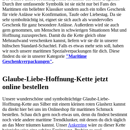
Durch ihre umfassende Symbolik ist sie nicht nur bei Fans des
Maritimen ein beliebter Klassiker sondern auch ein tolles Geschenk
für viele Anlässe wie Konfirmation, Taufe oder Liebestag. Da sie
sehr symbolträchtig ist, eignet sie sich auch als wundervolles
Geschenk für ganz besondere Anlässe. Außerdem wird sie auch
gern genommen, um Menschen in schwierigen Situationen Mut und
Hoffnung zuzusprechen. Damit du die Kette gleich ohne
Mehraufwand verschenken kannst, liefern wir sie dir in unserer
hübschen Standard-Schachtel. Falls es etwas mehr sein soll, haben
wir noch unsere maritimen Spezialverpackungen für dich. Diese
findest du sie in unserer Kategorie
"Maritime
Geschenkverpackungen"
.
Glaube-Liebe-Hoffnung-Kette jetzt
online bestellen
Unsere wunderschöne und symbolträchtige Glaube-Liebe-
Hoffnung-Kette aus Silber mit einem kleinen roten Glasherz kannst
du direkt hier bei uns im Onlineshop für maritimen Schmuck
bestellen. Schau dich gern noch etwas um, denn du findest bestimmt
noch viele andere maritime Trendklunker, mit denen du dich täglich
an das Meer träumen kannst. Unser
Ankerring
wäre zu dieser Kette