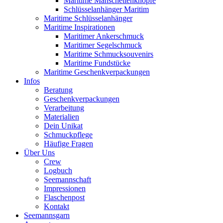
Maritime Manschettenknöpfe
Schlüsselanhänger Maritim
Maritime Schlüsselanhänger
Maritime Inspirationen
Maritimer Ankerschmuck
Maritimer Segelschmuck
Maritime Schmucksouvenirs
Maritime Fundstücke
Maritime Geschenkverpackungen
Infos
Beratung
Geschenkverpackungen
Verarbeitung
Materialien
Dein Unikat
Schmuckpflege
Häufige Fragen
Über Uns
Crew
Logbuch
Seemannschaft
Impressionen
Flaschenpost
Kontakt
Seemannsgarn