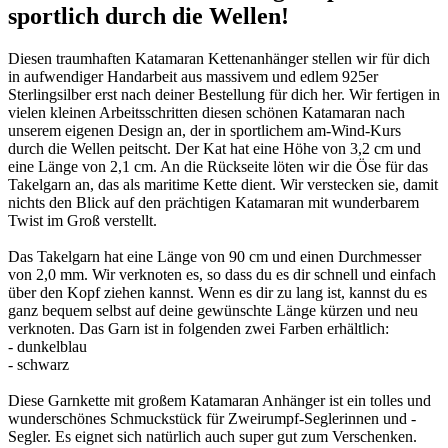
sportlich durch die Wellen!
Diesen traumhaften Katamaran Kettenanhänger stellen wir für dich
in aufwendiger Handarbeit aus massivem und edlem 925er
Sterlingsilber erst nach deiner Bestellung für dich her. Wir fertigen in
vielen kleinen Arbeitsschritten diesen schönen Katamaran nach
unserem eigenen Design an, der in sportlichem am-Wind-Kurs
durch die Wellen peitscht. Der Kat hat eine Höhe von 3,2 cm und
eine Länge von 2,1 cm. An die Rückseite löten wir die Öse für das
Takelgarn an, das als maritime Kette dient. Wir verstecken sie, damit
nichts den Blick auf den prächtigen Katamaran mit wunderbarem
Twist im Groß verstellt.
Das Takelgarn hat eine Länge von 90 cm und einen Durchmesser
von 2,0 mm. Wir verknoten es, so dass du es dir schnell und einfach
über den Kopf ziehen kannst. Wenn es dir zu lang ist, kannst du es
ganz bequem selbst auf deine gewünschte Länge kürzen und neu
verknoten. Das Garn ist in folgenden zwei Farben erhältlich:
- dunkelblau
- schwarz
Diese Garnkette mit großem Katamaran Anhänger ist ein tolles und
wunderschönes Schmuckstück für Zweirumpf-Seglerinnen und -
Segler. Es eignet sich natürlich auch super gut zum Verschenken.