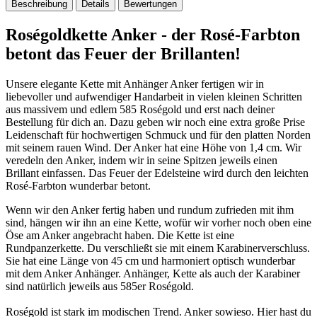
Beschreibung
Details
Bewertungen
Roségoldkette Anker - der Rosé-Farbton
betont das Feuer der Brillanten!
Unsere elegante Kette mit Anhänger Anker fertigen wir in
liebevoller und aufwendiger Handarbeit in vielen kleinen Schritten
aus massivem und edlem 585 Roségold und erst nach deiner
Bestellung für dich an. Dazu geben wir noch eine extra große Prise
Leidenschaft für hochwertigen Schmuck und für den platten Norden
mit seinem rauen Wind. Der Anker hat eine Höhe von 1,4 cm. Wir
veredeln den Anker, indem wir in seine Spitzen jeweils einen
Brillant einfassen. Das Feuer der Edelsteine wird durch den leichten
Rosé-Farbton wunderbar betont.
Wenn wir den Anker fertig haben und rundum zufrieden mit ihm
sind, hängen wir ihn an eine Kette, wofür wir vorher noch oben eine
Öse am Anker angebracht haben. Die Kette ist eine
Rundpanzerkette. Du verschließt sie mit einem Karabinerverschluss.
Sie hat eine Länge von 45 cm und harmoniert optisch wunderbar
mit dem Anker Anhänger. Anhänger, Kette als au
ch der Karabiner
sind natürlich jeweils aus 585er Roségold.
Roségold ist stark im modischen Trend. Anker sowieso. Hier hast du