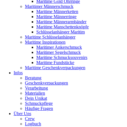
Maritime Gold Ohrringe
Maritimer Männerschmuck
Maritime Männerketten
Maritime Männerringe
Maritime Männerarmbänder
Maritime Manschettenknöpfe
Schlüsselanhänger Maritim
Maritime Schlüsselanhänger
Maritime Inspirationen
Maritimer Ankerschmuck
Maritimer Segelschmuck
Maritime Schmucksouvenirs
Maritime Fundstücke
Maritime Geschenkverpackungen
Infos
Beratung
Geschenkverpackungen
Verarbeitung
Materialien
Dein Unikat
Schmuckpflege
Häufige Fragen
Über Uns
Crew
Logbuch