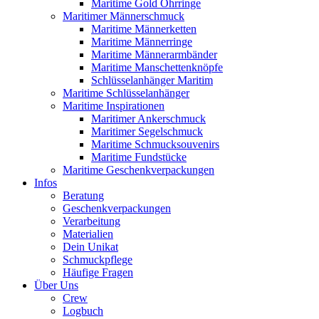
Maritime Gold Ohrringe
Maritimer Männerschmuck
Maritime Männerketten
Maritime Männerringe
Maritime Männerarmbänder
Maritime Manschettenknöpfe
Schlüsselanhänger Maritim
Maritime Schlüsselanhänger
Maritime Inspirationen
Maritimer Ankerschmuck
Maritimer Segelschmuck
Maritime Schmucksouvenirs
Maritime Fundstücke
Maritime Geschenkverpackungen
Infos
Beratung
Geschenkverpackungen
Verarbeitung
Materialien
Dein Unikat
Schmuckpflege
Häufige Fragen
Über Uns
Crew
Logbuch