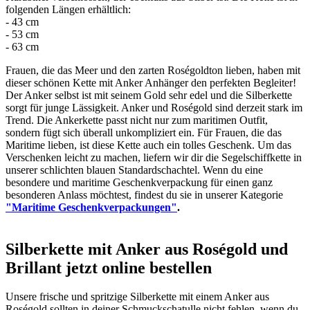
folgenden Längen erhältlich:
- 43 cm
- 53 cm
- 63 cm
Frauen, die das Meer und den zarten Roségoldton lieben, haben mit
dieser schönen Kette mit Anker Anhänger den perfekten Begleiter!
Der Anker selbst ist mit seinem Gold sehr edel und die Silberkette
sorgt für junge Lässigkeit. Anker und Roségold sind derzeit stark im
Trend. Die Ankerkette passt nicht nur zum maritimen Outfit,
sondern fügt sich überall unkompliziert ein. Für Frauen, die das
Maritime lieben, ist diese Kette auch ein tolles Geschenk. Um das
Verschenken leicht zu machen, liefern wir dir die Segelschiffkette in
unserer schlichten blauen Standardschachtel. Wenn du eine
besondere und maritime Geschenkverpackung für einen ganz
besonderen Anlass möchtest, findest du sie in unserer Kategorie
"Maritime Geschenkverpackungen"
.
Silberkette mit Anker aus Roségold und
Brillant jetzt online bestellen
Unsere frische und spritzige Silberkette mit einem Anker aus
Roségold sollten in deiner Schmuckschatulle nicht fehlen, wenn du