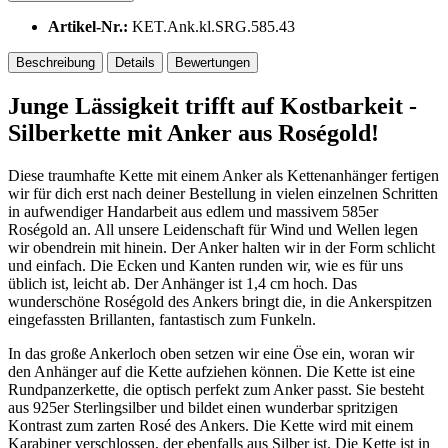
Artikel-Nr.:
KET.Ank.kl.SRG.585.43
Beschreibung
Details
Bewertungen
Junge Lässigkeit trifft auf Kostbarkeit -
Silberkette mit Anker aus Roségold!
Diese traumhafte Kette mit einem Anker als Kettenanhänger fertigen
wir für dich erst nach deiner Bestellung in vielen einzelnen Schritten
in aufwendiger Handarbeit aus edlem und massivem 585er
Roségold an. All unsere Leidenschaft für Wind und Wellen legen
wir obendrein mit hinein. Der Anker halten wir in der Form schlicht
und einfach. Die Ecken und Kanten runden wir, wie es für uns
üblich ist, leicht ab. Der Anhänger ist 1,4 cm hoch. Das
wunderschöne Roségold des Ankers bringt die, in die Ankerspitzen
eingefassten Brillanten, fantastisch zum Funkeln.
In das große Ankerloch oben setzen wir eine Öse ein, woran wir
den Anhänger auf die Kette aufziehen können. Die Kette ist eine
Rundpanzerkette, die optisch perfekt zum Anker passt. Sie besteht
aus 925er Sterlingsilber und bildet einen wunderbar spritzigen
Kontrast zum zarten Rosé des Ankers. Die Kette wird mit einem
Karabiner verschlossen, der ebenfalls aus Silber ist. Die Kette ist in