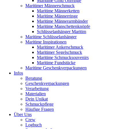
Maritime Gold Ohrringe
Maritimer Männerschmuck
Maritime Männerketten
Maritime Männerringe
Maritime Männerarmbänder
Maritime Manschettenknöpfe
Schlüsselanhänger Maritim
Maritime Schlüsselanhänger
Maritime Inspirationen
Maritimer Ankerschmuck
Maritimer Segelschmuck
Maritime Schmucksouvenirs
Maritime Fundstücke
Maritime Geschenkverpackungen
Infos
Beratung
Geschenkverpackungen
Verarbeitung
Materialien
Dein Unikat
Schmuckpflege
Häufige Fragen
Über Uns
Crew
Logbuch